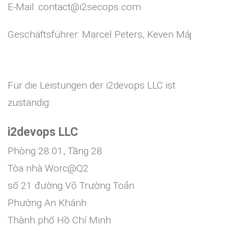
E-Mail: contact@i2secops.com
Geschäftsführer: Marcel Peters, Keven Máj
Für die Leistungen der i2devops LLC ist
zuständig:
i2devops LLC
Phòng 28.01, Tầng 28
Tòa nhà Worc@Q2
số 21 đường Võ Trường Toản
Phường An Khánh
Thành phố Hồ Chí Minh